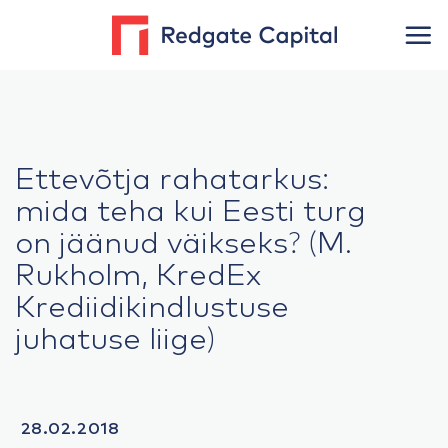
Skip
to
content
Ettevõtja rahatarkus:
mida teha kui Eesti turg
on jäänud väikseks? (M.
Rukholm, KredEx
Krediidikindlustuse
juhatuse liige)
28.02.2018