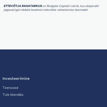
ETTEVÕTJA RAHATARKUS
on Redgate Capitali rubriik, kus eksperdid
jagavad igal nädalal teadmisi ettevõtte rahastamise teemadel.
Investeerimine
Teenused
Tule kliendiks