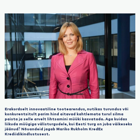
Erakordselt innovaatiline tootearendus, nutikas turundus või
konkurentsitult parim hind aitavad kahtlemata turul silma
paista ja selle arvelt lihtsamini müüki kasvatada. Aga kuidas
liikuda müügiga välisturgudele, kui Eesti turg on juba väikeseks
jäänud? Nõuandeid jagab Mariko Rukholm KredEx
Krediidikindlustusest.