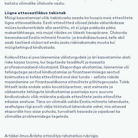
kaitsta võimalike üllatuste vastu.
Liigne ettevaatlikkus takistab
Müügi kasvatamisel võib takistuseks saada ka hoopis meie ettevõtete
liigne ettevaatlikuks. Eesti ettevõtted võivad jääda välisriikidesse
müües konkurentidele alla seetõttu, et ei julge pakkuda pikka
maksetähtaega, mis mujal riikides on täiesti tavapärane. Olukorda
leevendavad Eestis mitmeid finants- ja krediidiasutused, kelle abil
saab taolised olukorrad enda jaoks riskivabamaks muuta kui
müügitehingud kindlustada.
Kokkuvõttes ei pea laienemine välisturgudele ja äri kasvatamine alati
riske kaasa tooma, kui tegutseda teadlikult ja kaasata
professionaalseid nõustajaid. Ekspordiga alustamise, laienemise või
tehingutega seotud kindlustamise ja finantseerimisega seotud
küsimustes ei tohiks ettevõtted end üksi tunda – selliste riskide
maandamine on finantsvaldkonna ettevõtete põhitegevuseks. Tuleb
lihtsalt leida endale sobiv koostööpartner, sest esimeste ja
väiksemate tehingute kindlustamise paarisaja euro suurune
kindlustuskulu võib määrata paljude ettevõtete jaoks ettevõtte
edasise saatuse. Täna on võimalik valida Eestis mitmete lahenduste,
sealhulgas riigi poolt välja töötatud lahenduste vahel, mis aitavad
ekspordile hoo sisse puhuda, turvaliselt kasvada ja vajadusel ka
võimalike probleemidega tegeleda.
Artikkel ilmus Ärilehe ettevõtja rahatarkus
rubriigis.