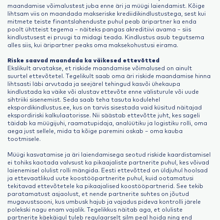
maandamise võimalustest juba enne äri ja müügi laiendamist. Kõige
lihtsam viis on maandada makseriske krediidikindlustustega, sest kui
mitmete teiste finantslahenduste puhul peab äripartner ka enda
poolt ühtteist tegema – näiteks pangas akreditiivi avama – siis
kindlustusest ei pruugi ta midagi teada. Kindlustus asub tegutsema
alles siis, kui äripartner peaks oma maksekohustusi eirama.
Riske saavad maandada ka väikesed ettevõtted
Ekslikult arvatakse, et riskide maandamise võimalused on ainult
suurtel ettevõtetel. Tegelikult saab oma äri riskide maandamise hinna
lihtsasti läbi arvutada ja seejärel tehingud kasvõi ühekaupa
kindlustada ka väike või alustav ettevõte enne välisturule või uude
sihtriiki sisenemist. Seda saab teha tasuta kodulehel
ekspordikindlustus.ee, kus on tarvis sisestada vaid küsitud näitajad
ekspordiriski kalkulaatorisse. Nii säästab ettevõtte juht, kes sageli
täidab ka müügijuhi, raamatupidaja, analüütiku ja logistiku rolli, oma
aega just sellele, mida ta kõige paremini oskab – oma kauba
tootmisele.
Müügi kasvatamise ja äri laiendamisega seotud riskide kaardistamisel
ei tohiks kaotada valvsust ka pikaajaliste partnerite puhul, kes võivad
laienemisel olulist rolli mängida. Eesti ettevõtted on üldjuhul hoolsad
ja ettevaatlikud uute koostööpartnerite puhul, kuid ootamatusi
tekitavad ettevõtetele ka pikaajalised koostööpartnerid. See tekib
paratamatust asjaolust, et nende partnerite suhtes on jõutud
mugavustsooni, kus umbusk hajub ja vajadus pideva kontrolli järele
polekski nagu enam vajalik. Tegelikkus näitab aga, et oluliste
partnerite käekäigul tuleb regulaarselt silm peal hoida ning end