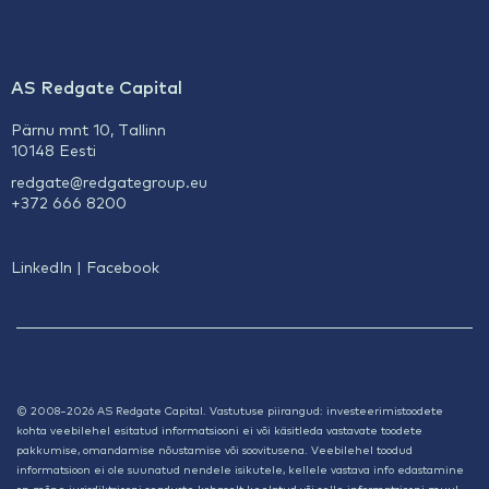
AS Redgate Capital
Pärnu mnt 10, Tallinn
10148 Eesti
redgate@
redgategroup.eu
+372 666 8200
LinkedIn
|
Facebook
© 2008–2026 AS Redgate Capital. Vastutuse piirangud: investeerimistoodete
kohta veebilehel esitatud informatsiooni ei või käsitleda vastavate toodete
pakkumise, omandamise nõustamise või soovitusena. Veebilehel toodud
informatsioon ei ole suunatud nendele isikutele, kellele vastava info edastamine
on mõne jurisdiktsiooni seaduste kohaselt keelatud või selle informatsiooni muul