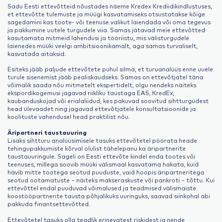
Sadu Eesti ettevõtteid nõustades näeme Kredex Krediidikindlustuses,
et ettevõtte tulemuste ja müügi kasvatamiseks otsustatakse kõige
sagedamini kas toote- või teenuse valikut laiendada või oma tegevus
ja pakkumine uutele turgudele viia. Samas jätavad meie ettevõtted
kasutamata mitmeid lahendusi ja tööriistu, mis välisturgudele
laienedes müüki veelgi ambitsioonikamalt, aga samas turvaliselt,
kasvatada aitaksid.
Esiteks jääb paljude ettevõtete puhul silma, et turuanalüüs enne uuele
turule sisenemist jääb pealiskaudseks. Samas on ettevõtjatel täna
võimalik saada nõu mitmetelt ekspertidelt, olgu nendeks näiteks
ekspordikogemusi jagavad riikliku taustaga EAS, KredEx,
kaubanduskojad või erialaliidud, kes pakuvad soovitud sihtturgudest
head ülevaadet ning jagavad ettevõtjatele konsultatsioonide ja
koolituste vahendusel head praktilist nõu.
Äripartneri taustauuring
Lisaks sihtturu analüüsimisele tasuks ettevõtetel pöörata heade
tehingupakkumiste kõrval olulist tähelepanu ka äripartnerite
taustauuringule. Sageli on Eesti ettevõte kindel enda tootes või
teenuses, millega soovib müüki välismaal kasvatama hakata, kuid
hävib mitte tootega seotud puuduste, vaid hoopis äripartneritega
seotud ootamatuste – näiteks makseraskuste või pankroti – tõttu. Kui
ettevõttel endal puuduvad võimalused ja teadmised välismaiste
koostööpartnerite tausta põhjalikuks uuringuks, saavad siinkohal abi
pakkuda finantsettevõtted.
Ettevõtetel tasuks olla teadlik erinevatest riskidest ja nende